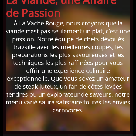
de Passion
À La Vache Rouge, nous croyons que la
viande n’est pas seulement un plat, c’est une
passion. Notre équipe de chefs dévoués
travaille avec les meilleures coupes, les
préparations les plus savoureuses et les
techniques les plus raffinées pour vous
offrir une expérience culinaire
exceptionnelle. Que vous soyez un amateur
de steak juteux, un fan de côtes levées
tendres ou un explorateur de saveurs, notre
menu varié saura satisfaire toutes les envies
carnivores.